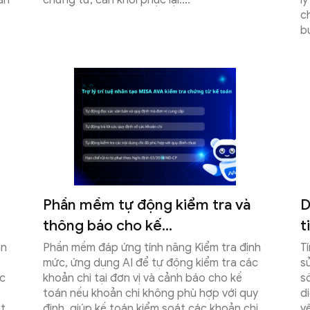
an
chứng từ, cần khôi phục lại....
l
c
b
Phần mềm tự động kiểm tra và
D
thông báo cho kế...
t
ân
Phần mềm đáp ứng tính năng Kiểm tra định
T
mức, ứng dụng AI để tự động kiểm tra các
s
ác
khoản chi tại đơn vị và cảnh báo cho kế
s
toán nếu khoản chi không phù hợp với quy
d
t
định, giúp kế toán kiểm soát các khoản chi,
y