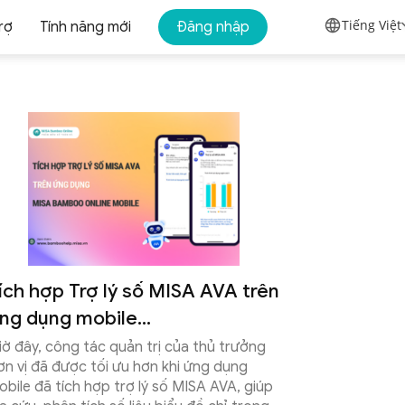
ơ quan Nhà nước
Cá nhân
Tiếng Việt
rợ
Tính năng mới
Đăng nhập
Nhà hàng, dịch vụ ăn
uống
Nhà hàng
anh
Quản lý nhà hàng, quán cafe
n tử
 hóa đơn
ích hợp Trợ lý số MISA AVA trên
ng dụng mobile...
iờ đây, công tác quản trị của thủ trưởng
ơn vị đã được tối ưu hơn khi ứng dụng
obile đã tích hợp trợ lý số MISA AVA, giúp