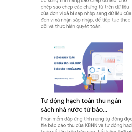
bổ sung tính năng sao chép dữ liệu, cho
phép sao chép các chứng từ trên dữ liệu
của đơn vị xã bị sáp nhập sang dữ liệu của
đơn vị xã nhận sáp nhập, để tiếp tục theo
Phần
dõi và thực hiện quyết toán.
mềm
kế
Tự động hạch toán thu ngân
sách nhà nước từ báo...
Phần mềm đáp ứng tính năng tự động đọ
toán
file báo cáo thu của KBNN và tự động hạc