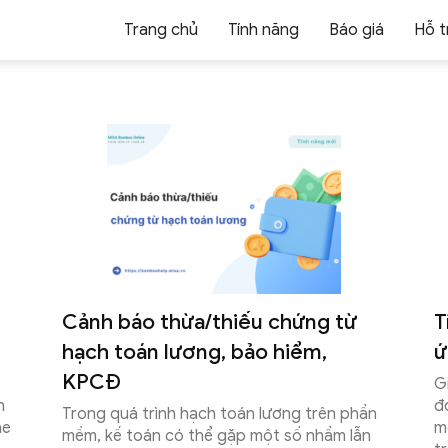
 nghiệp
Tổ chức Giáo dục Tư thục
C
Trang chủ
Tính năng
Báo giá
Hỗ t
Cửa hàng bán lẻ
Kế toán - Thuế
 định 70
Cửa hàng
Kế toán HKD
doanh
Quản lý cửa hàng, bán lẻ
Kế toán Hộ kinh do
tính tiền
MISA OCM
Hóa đơn điệ
hai thuế
Nghiệp vụ bán hàng online
Phát hành và xử lý
Cảnh báo thừa/thiếu chứng từ
T
hạch toán lương, bảo hiểm,
ứ
KPCĐ
G
n
đ
Trong quá trình hạch toán lương trên phần
ne
m
mềm, kế toán có thể gặp một số nhầm lẫn