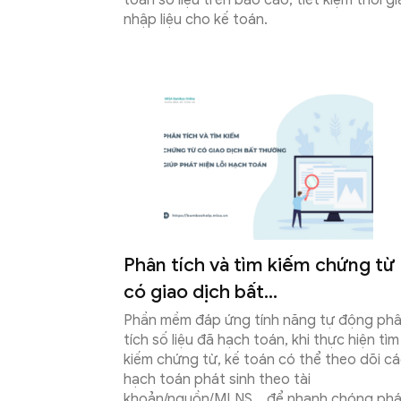
toán số liệu trên báo cáo, tiết kiệm thời gi
nhập liệu cho kế toán.
xã
Phân tích và tìm kiếm chứng từ
có giao dịch bất...
Phần mềm đáp ứng tính năng tự động ph
tích số liệu đã hạch toán, khi thực hiện tìm
kiếm chứng từ, kế toán có thể theo dõi c
hạch toán phát sinh theo tài
khoản/nguồn/MLNS… để nhanh chóng phá