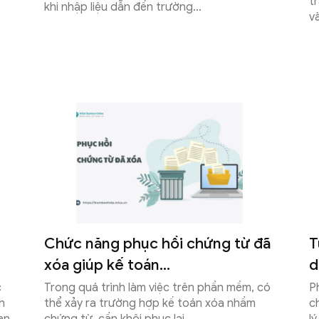
t
khi nhập liệu dẫn đến trường...
và
Chức năng phục hồi chứng từ đã
T
xóa giúp kế toán...
d
c
Trong quá trình làm việc trên phần mềm, có
P
h
thể xảy ra trường hợp kế toán xóa nhầm
c