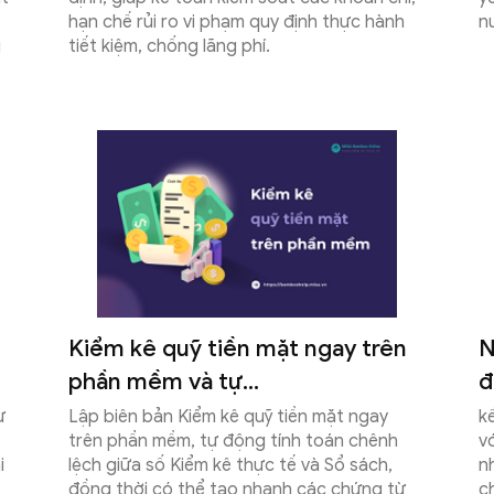
hạn chế rủi ro vi phạm quy định thực hành
n
g
tiết kiệm, chống lãng phí.
Kiểm kê quỹ tiền mặt ngay trên
N
phần mềm và tự...
đ
ừ
Lập biên bản Kiểm kê quỹ tiền mặt ngay
k
trên phần mềm, tự động tính toán chênh
v
i
lệch giữa số Kiểm kê thực tế và Sổ sách,
n
đồng thời có thể tạo nhanh các chứng từ
c