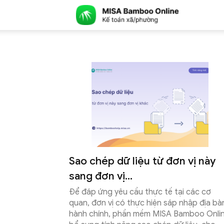
Hộ kinh doanh
Doanh
HOT - Đáp ứng Nghị
MISA
Bộ giải pháp Hộ kinh 
Hóa đơn điện tử từ máy 
Bán hàng - Hóa đơn - K
Xem chi tiết
Bamboo
Sao chép dữ liệu từ đơn vị này
Online
sang đơn vị...
Để đáp ứng yêu cầu thực tế tại các cơ
quan, đơn vị có thực hiện sáp nhập địa bà
hành chính, phần mềm MISA Bamboo Onli
–