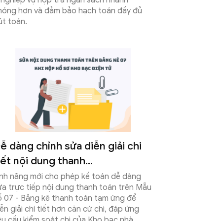
ý nghiệp vụ nộp trả ngân sách nhanh
hóng hơn và đảm bảo hạch toán đầy đủ
út toán.
ễ dàng chỉnh sửa diễn giải chi
iết nội dung thanh...
ính năng mới cho phép kế toán dễ dàng
ửa trực tiếp nội dung thanh toán trên Mẫu
ố 07 - Bảng kê thanh toán tạm ứng để
iễn giải chi tiết hơn căn cứ chi, đáp ứng
êu cầu kiểm soát chi của Kho bạc nhà